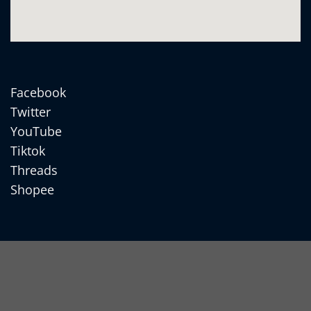
Facebook
Twitter
YouTube
Tiktok
Threads
Shopee
Cash
On
Apple
Delivery
Pay
Google
Pay
MasterCard