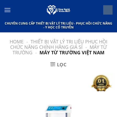
Bỏ
qua
nội
CHUYÊN CUNG CẤP THIẾT BỊ VẬT LÝ TRỊ LIỆU - PHỤC HỒI CHỨC NĂNG
dung
- Y HỌC CỔ TRUYỀN
HOME
-
THIẾT BỊ VẬT LÝ TRỊ LIỆU PHỤC HỒI
CHỨC NĂNG CHÍNH HÃNG GIÁ SỈ
-
MÁY TỪ
TRƯỜNG
-
MÁY TỪ TRƯỜNG VIỆT NAM
LỌC