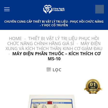
Bỏ
qua
nội
CHUYÊN CUNG CẤP THIẾT BỊ VẬT LÝ TRỊ LIỆU - PHỤC HỒI CHỨC NĂNG
dung
- Y HỌC CỔ TRUYỀN
HOME
-
THIẾT BỊ VẬT LÝ TRỊ LIỆU PHỤC HỒI
CHỨC NĂNG CHÍNH HÃNG GIÁ SỈ
-
MÁY ĐIỆN
XUNG VÀ KÍCH THÍCH THẦN KINH CƠ GIẢM ĐAU
-
MÁY ĐIỆN PHÂN THUỐC – KÍCH THÍCH CƠ
MS-10
LỌC