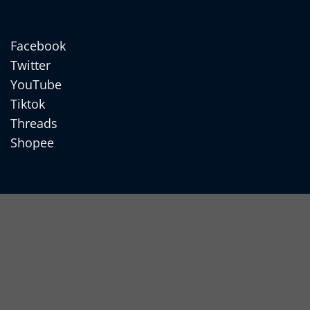
Facebook
Twitter
YouTube
Tiktok
Threads
Shopee
Cash
On
Apple
Delivery
Pay
Google
Pay
MasterCard
MasterCard
2
Visa