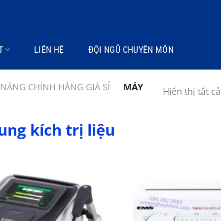
T
LIÊN HỆ
ĐỘI NGŨ CHUYÊN MÔN
C NĂNG CHÍNH HÃNG GIÁ SỈ
-
MÁY
Hiển thị tất c
ng kích trị liệu