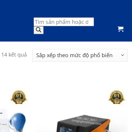
Tìm
kiếm
sản
phẩm
Đã
ả 14 kết quả
sắp
xếp
theo
mức
độ
phổ
biến