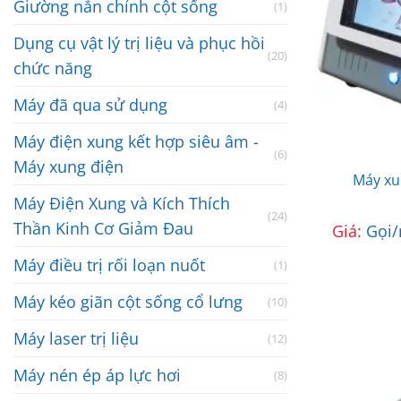
Giường nắn chỉnh cột sống
(1)
Dụng cụ vật lý trị liệu và phục hồi
(20)
chức năng
Máy đã qua sử dụng
(4)
Máy điện xung kết hợp siêu âm -
(6)
Máy xung điện
Máy xun
Máy Điện Xung và Kích Thích
(24)
Thần Kinh Cơ Giảm Đau
Giá:
Gọi/
Máy điều trị rối loạn nuốt
(1)
Máy kéo giãn cột sống cổ lưng
(10)
Máy laser trị liệu
(12)
Máy nén ép áp lực hơi
(8)