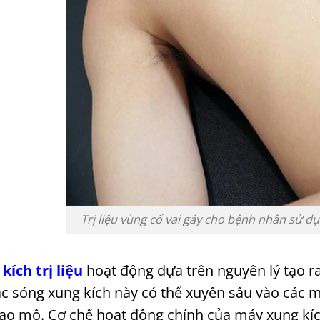
Trị liệu vùng cổ vai gáy cho bệnh nhân sử dụ
ích trị liệu
hoạt động dựa trên nguyên lý tạo r
Các sóng xung kích này có thể xuyên sâu vào các m
 tạo mô. Cơ chế hoạt động chính của máy xung kíc