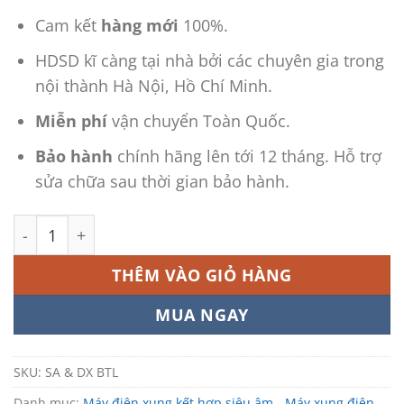
Cam kết
hàng mới
100%.
HDSD kĩ càng tại nhà bởi các chuyên gia trong
nội thành Hà Nội, Hồ Chí Minh.
Miễn phí
vận chuyển Toàn Quốc.
Bảo hành
chính hãng lên tới 12 tháng. Hỗ trợ
sửa chữa sau thời gian bảo hành.
Máy Siêu Âm Kết Hợp Điện Xung BTL số lượng
THÊM VÀO GIỎ HÀNG
MUA NGAY
SKU:
SA & DX BTL
Danh mục:
Máy điện xung kết hợp siêu âm - Máy xung điện