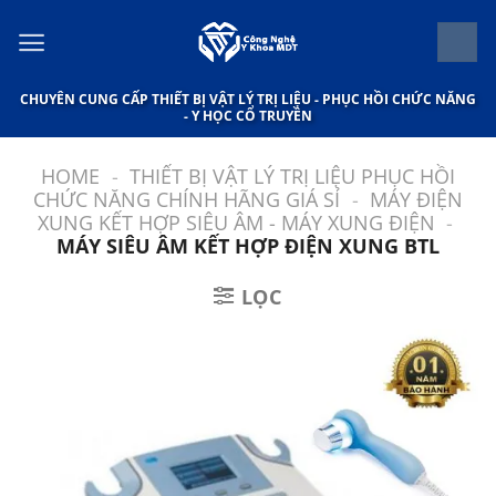
Bỏ
qua
nội
CHUYÊN CUNG CẤP THIẾT BỊ VẬT LÝ TRỊ LIỆU - PHỤC HỒI CHỨC NĂNG
dung
- Y HỌC CỔ TRUYỀN
HOME
-
THIẾT BỊ VẬT LÝ TRỊ LIỆU PHỤC HỒI
CHỨC NĂNG CHÍNH HÃNG GIÁ SỈ
-
MÁY ĐIỆN
XUNG KẾT HỢP SIÊU ÂM - MÁY XUNG ĐIỆN
-
MÁY SIÊU ÂM KẾT HỢP ĐIỆN XUNG BTL
LỌC