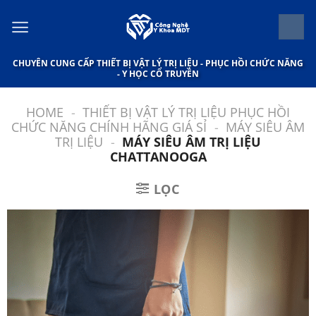
Bỏ
qua
nội
CHUYÊN CUNG CẤP THIẾT BỊ VẬT LÝ TRỊ LIỆU - PHỤC HỒI CHỨC NĂNG
dung
- Y HỌC CỔ TRUYỀN
HOME
-
THIẾT BỊ VẬT LÝ TRỊ LIỆU PHỤC HỒI
CHỨC NĂNG CHÍNH HÃNG GIÁ SỈ
-
MÁY SIÊU ÂM
TRỊ LIỆU
-
MÁY SIÊU ÂM TRỊ LIỆU
CHATTANOOGA
LỌC