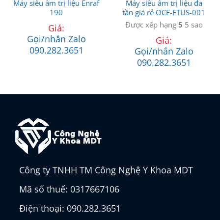
Máy siêu âm trị liệu Enraf
Máy siêu âm trị liệu đa
190
tần giá rẻ OCE-ETUS-001
Được xếp hạng
5
5 sao
Giá:
Gọi/nhắn Zalo
Giá:
090.282.3651
Gọi/nhắn Zalo
090.282.3651
Công ty TNHH TM Công Nghệ Y Khoa MDT
Mã số thuế: 0317667106
Điện thoại: 090.282.3651