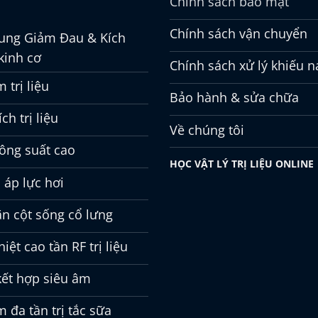
Chính sách bảo mật
Chính sách vận chuyển
ung Giảm Đau & Kích
kinh cơ
Chính sách xử lý khiếu n
 trị liệu
Bảo hành & sửa chữa
ch trị liệu
Về chúng tôi
công suất cao
HỌC VẬT LÝ TRỊ LIỆU ONLINE
 áp lực hơi
ãn cột sống cổ lưng
iệt cao tần RF trị liệu
kết hợp siêu âm
 đa tần trị tắc sữa