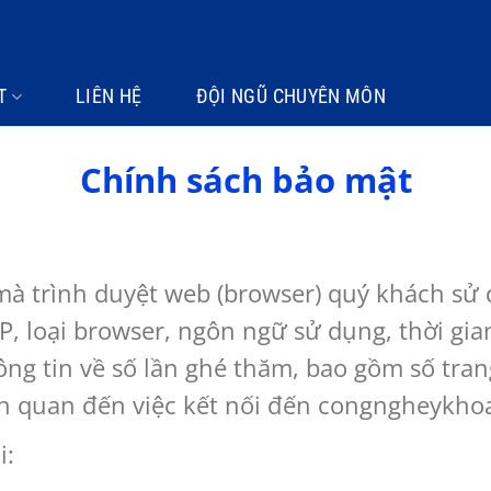
T
LIÊN HỆ
ĐỘI NGŨ CHUYÊN MÔN
Chính sách bảo mật
mà trình duyệt web (browser) quý khách sử 
, loại browser, ngôn ngữ sử dụng, thời gia
ng tin về số lần ghé thăm, bao gồm số trang
iên quan đến việc kết nối đến congngheykh
i: