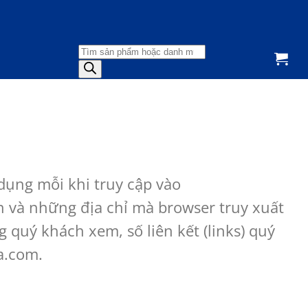
Tìm
kiếm
sản
phẩm
dụng mỗi khi truy cập vào
n và những địa chỉ mà browser truy xuất
 quý khách xem, số liên kết (links) quý
oa.com.