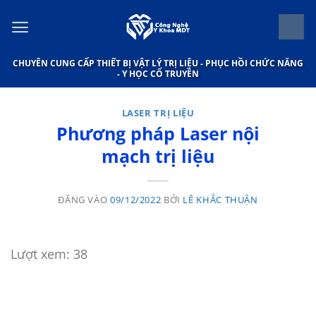
Bỏ
qua
nội
CHUYÊN CUNG CẤP THIẾT BỊ VẬT LÝ TRỊ LIỆU - PHỤC HỒI CHỨC NĂNG
dung
- Y HỌC CỔ TRUYỀN
LASER TRỊ LIỆU
Phương pháp Laser nội
mạch trị liệu
ĐĂNG VÀO
09/12/2022
BỞI
LÊ KHẮC THUẬN
Lượt xem:
38