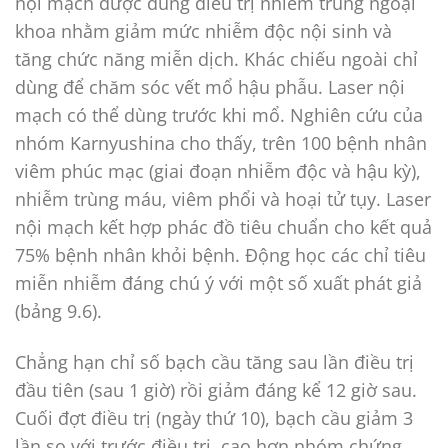
nội mạch được dùng điều trị nhiễm trùng ngoại
khoa nhằm giảm mức nhiễm độc nội sinh và
tăng chức năng miễn dịch. Khác chiếu ngoài chỉ
dùng để chăm sóc vết mổ hậu phẫu. Laser nội
mạch có thể dùng trước khi mổ. Nghiên cứu của
nhóm Karnyushina cho thấy, trên 100 bệnh nhân
viêm phúc mạc (giai đoạn nhiễm độc và hậu kỳ),
nhiễm trùng máu, viêm phổi và hoại tử tụy. Laser
nội mạch kết hợp phác đồ tiêu chuẩn cho kết quả
75% bệnh nhân khỏi bệnh. Động học các chỉ tiêu
miễn nhiễm đáng chú ý với một số xuất phát giả
(bảng 9.6).
Chẳng hạn chỉ số bạch cầu tăng sau lần điều trị
đầu tiên (sau 1 giờ) rồi giảm đáng kể 12 giờ sau.
Cuối đợt điều trị (ngày thứ 10), bạch cầu giảm 3
lần so với trước điều trị, cao hơn nhóm chứng