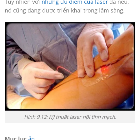
Tuy nhiên với
những ưu điểm của laser
đã nêu,
nó cũng đang được triển khai trong lâm sàng.
Hình 9.12: Kỹ thuật laser nội tĩnh mạch.
Mục lục
ẩn