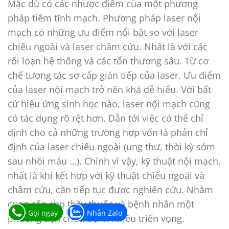
Mặc dù có các nhược điểm của một phương
pháp tiêm tĩnh mạch. Phương pháp laser nội
mạch có những ưu điểm nổi bật so với laser
chiếu ngoài và laser châm cứu. Nhất là với các
rối loạn hệ thống và các tổn thương sâu. Từ cơ
chế tương tác sơ cấp gián tiếp của laser. Ưu điểm
của laser nội mạch trở nên khá dễ hiểu. Với bất
cứ hiệu ứng sinh học nào, laser nội mạch cũng
có tác dụng rõ rệt hơn. Dẫn tới việc có thể chỉ
định cho cả những trường hợp vốn là phản chỉ
định của laser chiếu ngoài (ung thư, thời kỳ sớm
sau nhồi máu …). Chính vì vậy, kỹ thuật nội mạch,
nhất là khi kết hợp với kỹ thuật chiếu ngoài và
châm cứu, cần tiếp tục được nghiên cứu. Nhằm
cung cấp cho thầy thuốc và bệnh nhân một
Gọi ngay
Nhắn Zalo
phương tiện chữa bệnh nhiều triển vọng.