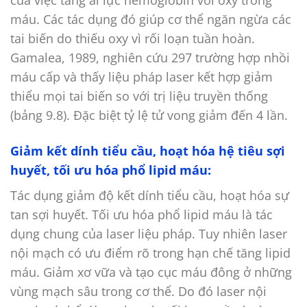
của việc tăng ái lực hemoglobin với oxy trong
máu. Các tác dụng đó giúp cơ thể ngăn ngừa các
tai biến do thiếu oxy vì rối loạn tuần hoàn.
Gamalea, 1989, nghiên cứu 297 trường hợp nhồi
máu cấp và thấy liệu pháp laser kết hợp giảm
thiểu mọi tai biến so với trị liệu truyền thống
(bảng 9.8). Đặc biệt tỷ lệ tử vong giảm đến 4 lần.
Giảm kết dính tiểu cầu, hoạt hóa hệ tiêu sợi
huyết, tối ưu hóa phổ lipid máu:
Tác dụng giảm độ kết dính tiểu cầu, hoạt hóa sự
tan sợi huyết. Tối ưu hóa phổ lipid máu là tác
dụng chung của laser liệu pháp. Tuy nhiên laser
nội mạch có ưu điểm rõ trong hạn chế tăng lipid
máu. Giảm xơ vữa và tạo cục máu đông ở những
vùng mạch sâu trong cơ thể. Do đó laser nội