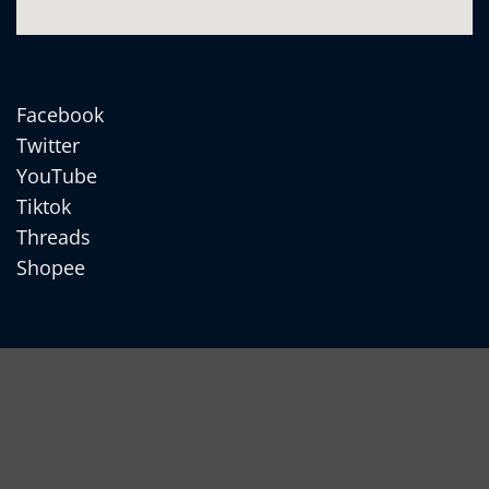
Facebook
Twitter
YouTube
Tiktok
Threads
Shopee
Cash
On
Apple
Delivery
Pay
Google
Pay
MasterCard
MasterCard