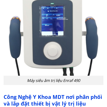
Máy siêu âm trị liệu Enraf 490
Công Nghệ Y Khoa MDT nơi phân phối
và lắp đặt thiết bị vật lý trị liệu