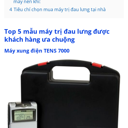
máy nén khí:
4
Tiêu chí chọn mua máy trị đau lưng tại nhà
Top 5 mẫu máy trị đau lưng được
khách hàng ưa chuộng
Máy xung điện TENS 7000