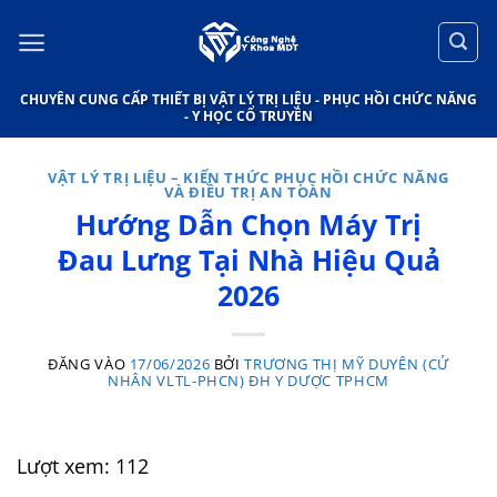
Bỏ
qua
nội
CHUYÊN CUNG CẤP THIẾT BỊ VẬT LÝ TRỊ LIỆU - PHỤC HỒI CHỨC NĂNG
dung
- Y HỌC CỔ TRUYỀN
VẬT LÝ TRỊ LIỆU – KIẾN THỨC PHỤC HỒI CHỨC NĂNG
VÀ ĐIỀU TRỊ AN TOÀN
Hướng Dẫn Chọn Máy Trị
Đau Lưng Tại Nhà Hiệu Quả
2026
ĐĂNG VÀO
17/06/2026
BỞI
TRƯƠNG THỊ MỸ DUYÊN (CỬ
NHÂN VLTL-PHCN) ĐH Y DƯỢC TPHCM
Lượt xem:
112