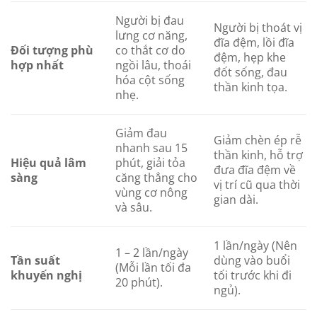
Người bị đau
Người bị thoát vị
lưng cơ năng,
đĩa đệm, lồi đĩa
Đối tượng phù
co thắt cơ do
đệm, hẹp khe
hợp nhất
ngồi lâu, thoái
đốt sống, đau
hóa cột sống
thần kinh tọa.
nhẹ.
Giảm đau
Giảm chèn ép rễ
nhanh sau 15
thần kinh, hỗ trợ
Hiệu quả lâm
phút, giải tỏa
đưa đĩa đệm về
sàng
căng thẳng cho
vị trí cũ qua thời
vùng cơ nông
gian dài.
và sâu.
1 lần/ngày (Nên
1 – 2 lần/ngày
Tần suất
dùng vào buổi
(Mỗi lần tối đa
khuyến nghị
tối trước khi đi
20 phút).
ngủ).