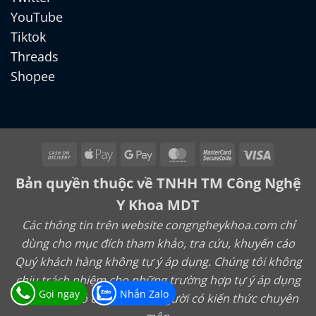
YouTube
Tiktok
Threads
Shopee
Cash
Apple
Google
MasterCard
MasterCard
Visa
On
Pay
Pay
2
Bản quyền thuộc về TNHH TM Công Nghệ
Delivery
Y Khoa MDT
Các thông tin trên website congngheykhoa.com chỉ
dùng cho mục đích tham khảo, tra cứu, khuyến cáo
Quý khách hàng không tự ý áp dụng. Chúng tôi không
chịu trách nhiệm cho những trường hợp tự ý áp dụng
Gọi ngay
Nhắn Zalo
mà không có chỉ định của người có kiến thức chuyên