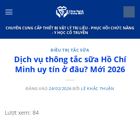
Bỏ
qua
nội
CHUYÊN CUNG CẤP THIẾT BỊ VẬT LÝ TRỊ LIỆU - PHỤC HỒI CHỨC NĂNG
dung
- Y HỌC CỔ TRUYỀN
ĐIỀU TRỊ TẮC SỮA
Dịch vụ thông tắc sữa Hồ Chí
Minh uy tín ở đâu? Mới 2026
ĐĂNG VÀO
24/02/2026
BỞI
LÊ KHẮC THUẬN
Lượt xem:
84