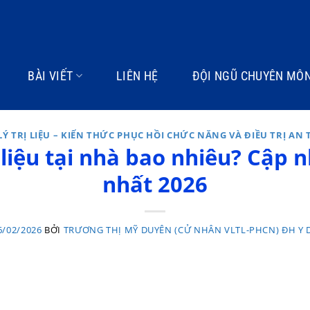
BÀI VIẾT
LIÊN HỆ
ĐỘI NGŨ CHUYÊN MÔ
LÝ TRỊ LIỆU – KIẾN THỨC PHỤC HỒI CHỨC NĂNG VÀ ĐIỀU TRỊ AN
ị liệu tại nhà bao nhiêu? Cập
nhất 2026
6/02/2026
BỞI
TRƯƠNG THỊ MỸ DUYÊN (CỬ NHÂN VLTL-PHCN) ĐH Y