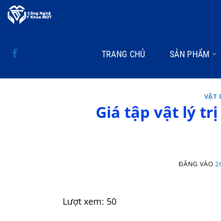
Bỏ
qua
nội
dung
TRANG CHỦ
SẢN PHẨM
VẬT 
Giá tập vật lý tr
ĐĂNG VÀO
2
Lượt xem:
50