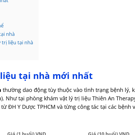
nhất
hể
 tại nhà
trị liệu tại nhà
ị liệu tại nhà mới nhất
à
thường dao động tùy thuộc vào tình trạng bệnh lý, kh
ên). Như tại phòng khám vật lý trị liệu Thiên An Ther
n từ ĐH Y Dược TPHCM và từng công tác tại các bệnh
Giá (10 buổi) VND
Giá (1 buổi) VND