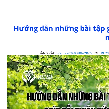
Hướng dẫn những bài tập g
n
ĐĂNG VÀO
30/05/2026
03/06/2026
BỞI
TRƯƠ