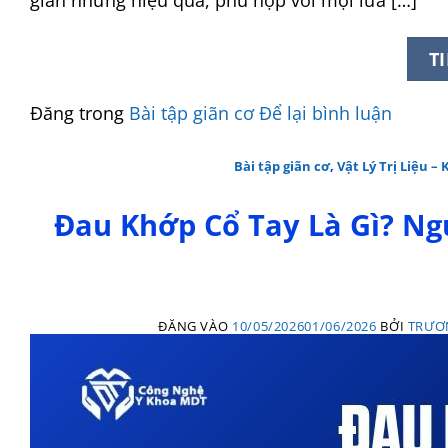
T
Đăng trong
Bài tập giãn cơ
Để lại bình luận
Bài tập giãn cơ
,
Vật Lý Trị Liệu 
Đau Khớp Cổ Tay Là Gì? N
ĐĂNG VÀO
10/05/2026
01/06/2026
BỞI
TRƯƠ