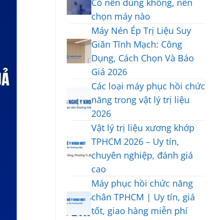
Có nên dùng không, nên
Điện
bình
Liệu
trị
vai
Xung
chọn máy nào
luận
2026
gáy
Có
ở
Không
Máy Nén Ép Trị Liệu Suy
có
Tác
Hướng
có
tốt
Dụng
Giãn Tĩnh Mạch: Công
Dẫn
bình
không?
Gì
Chọn
Dụng, Cách Chọn Và Báo
luận
Hướng
|
Máy
ở
dẫn
Giá 2026
Tác
Trị
Máy
sử
dụng
Không
Đau
Các loại máy phục hồi chức
điện
dụng
thực
có
Lưng
xung
tại
năng trong vật lý trị liệu
tế
bình
Tại
trị
nhà
khi
2026
luận
Nhà
liệu
sử
ở
Hiệu
Không
là
Vật lý trị liệu xương khớp
dụng
Máy
Quả
có
gì?
2026
TPHCM 2026 – Uy tín,
Nén
2026
bình
Có
Ép
chuyên nghiệp, đánh giá
luận
nên
Trị
ở
dùng
cao
Liệu
Các
không,
Không
Suy
Máy phục hồi chức năng
loại
nên
có
Giãn
máy
chọn
chân TPHCM | Uy tín, giá
bình
Tĩnh
phục
máy
tốt, giao hàng miễn phí
luận
Mạch:
hồi
nào
ở
Công