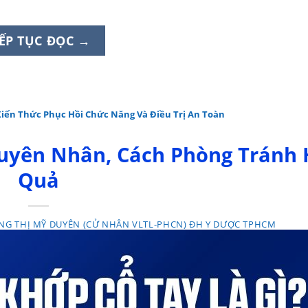
IẾP TỤC ĐỌC
→
– Kiến Thức Phục Hồi Chức Năng Và Điều Trị An Toàn
guyên Nhân, Cách Phòng Tránh 
Quả
NG THỊ MỸ DUYÊN (CỬ NHÂN VLTL-PHCN) ĐH Y DƯỢC TPHCM