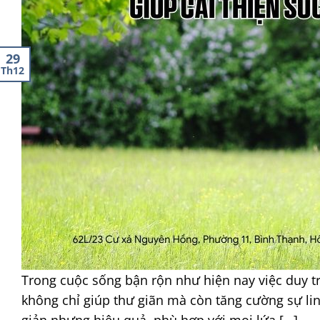
30
10
18
05
30
29
29
Th12
Th12
Th12
Th5
Th5
Th4
Th1
Trong cuộc sống bận rộn như hiện nay việc duy tr
không chỉ giúp thư giãn mà còn tăng cường sự l
giản nhưng hiệu quả, phù hợp với mọi lứa […]