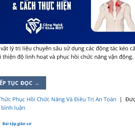
ật vật lý trị liệu chuyên sâu sử dụng các động tác kéo c
 thiện độ linh hoạt và phục hồi chức năng vận động. 
IẾP TỤC ĐỌC
→
n Thức Phục Hồi Chức Năng Và Điều Trị An Toàn
|
Đượ
i bình luận
Bài tập giãn cơ