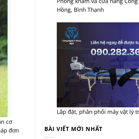
Phòng khám và cửa hàng Công
Hồng, Bình Thạnh
Lắp đặt, phân phối máy vật lý t
ãn cơ
BÀI VIẾT MỚI NHẤT
háp đơn