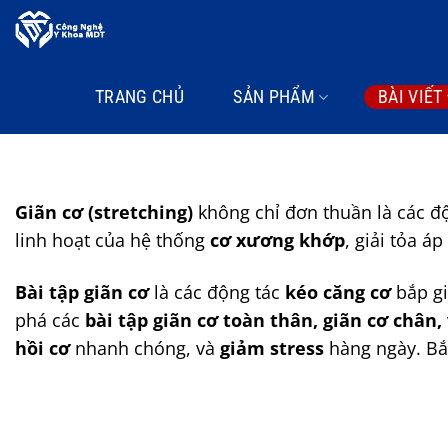
Bỏ
qua
nội
dung
TRANG CHỦ
SẢN PHẨM
BÀI VIẾT
Giãn cơ (stretching)
không chỉ đơn thuần là các độn
linh hoạt của hệ thống
cơ xương khớp
, giải tỏa á
Bài tập giãn cơ
là các động tác
kéo căng cơ
bắp gi
phá các
bài tập giãn cơ toàn thân, giãn cơ chân
hồi cơ
nhanh chóng, và
giảm stress
hàng ngày. Bắt