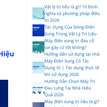
Vật lý trị liệu là gì? 10 Định
nghĩa và phương pháp điều
trị 2026
Không
Tác Dụng Của Dòng Điện
có
Xung Trong Vật Lý Trị Liệu
bình
Không
luận
Máy điện xung trị đau cổ
có
ở
vai gáy có tốt không?
bình
Vật
Hiệu
Hướng dẫn sử dụng tại nhà
luận
lý
ở
trị
Không
Máy Điện Xung Có Tác
Tác
liệu
có
Dụng Gì | Tác dụng thực tế
Dụng
là
bình
Của
gì?
khi sử dụng 2026
luận
Dòng
10
ở
Không
Hướng Dẫn Chọn Máy Trị
Điện
Định
Máy
có
Xung
Đau Lưng Tại Nhà Hiệu
nghĩa
điện
bình
Trong
và
xung
Quả 2026
luận
Vật
phương
trị
ở
Không
Máy điện xung trị liệu là gì?
Lý
pháp
đau
Máy
có
Trị
điều
cổ