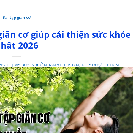
Bài tập giãn cơ
iãn cơ giúp cải thiện sức khỏe
hất 2026
NG THỊ MỸ DUYÊN (CỬ NHÂN VLTL-PHCN) ĐH Y DƯỢC TPHCM